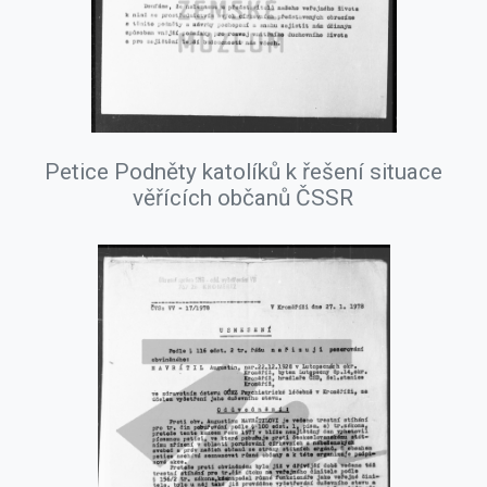
Petice Podněty katolíků k řešení situace
věřících občanů ČSSR