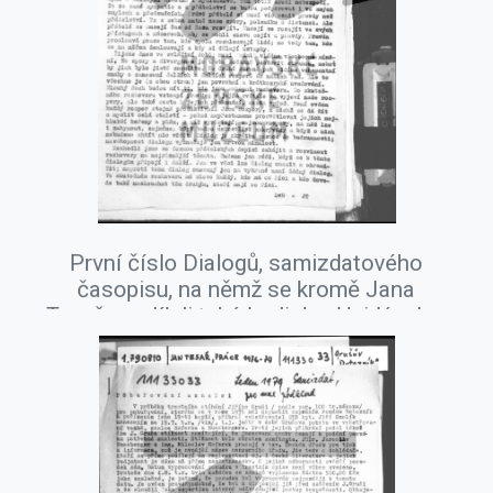
První číslo Dialogů, samizdatového
časopisu, na němž se kromě Jana
Tesaře podíleli také Ladislav Hejdánek a
Rudolf Battěk, říjen 1977