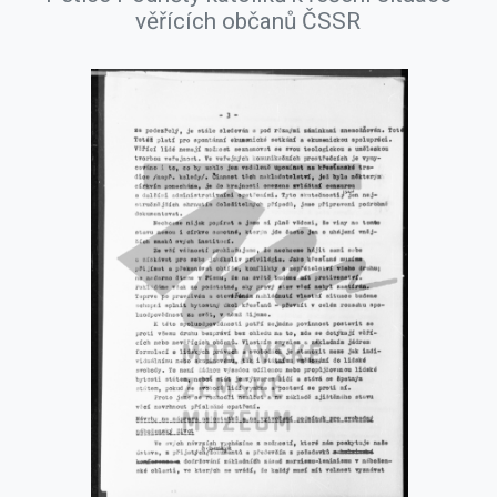
věřících občanů ČSSR