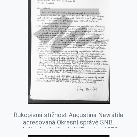
Rukopisná stížnost Augustina Navrátila
adresovaná Okresní správě SNB,
oddělení vyšetřování VB, leden 1978.