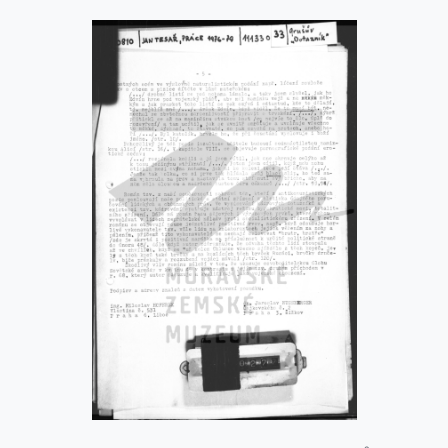
knihu Dotazník Jiřího Gruši, leden 1979.