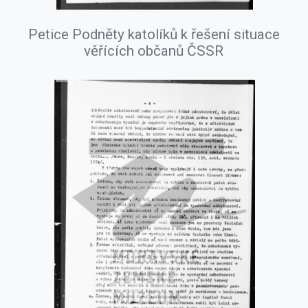
Petice Podněty katolíků k řešení situace
věřících občanů ČSSR