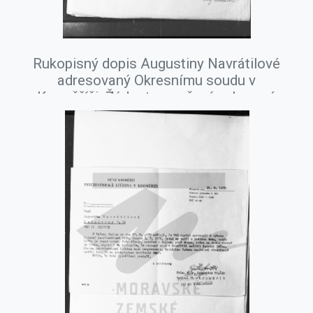
Rukopisný dopis Augustiny Navrátilové
adresovaný Okresnímu soudu v
Kroměříži. Žádost o zrušení ochranné
ústavní psychiatrické léčby jejího
manžela Augustina Navrátila, srpen
1978.