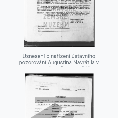
Usnesení o nařízení ústavního
pozorování Augustina Navrátila v
Psychiatrické léčebně v Kroměříži, leden
1978.