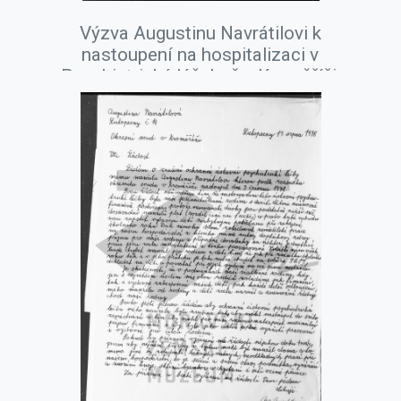
Výzva Augustinu Navrátilovi k
nastoupení na hospitalizaci v
Psychiatrické léčebně v Kroměříži,
březen 1978.