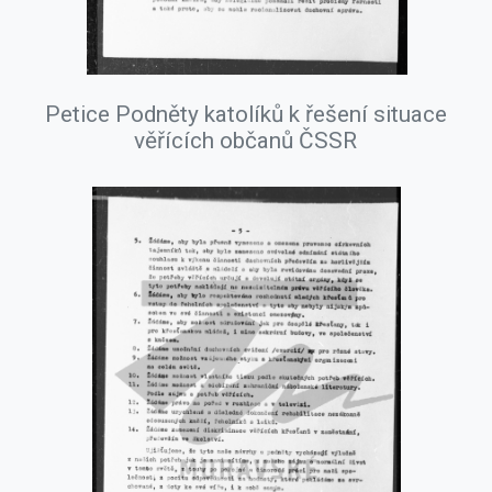
Petice Podněty katolíků k řešení situace
věřících občanů ČSSR