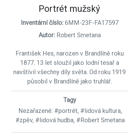
Portrét mužský
Inventární číslo:
6MM-23F-FA17597
Autor:
Robert Smetana
František Hes, narozen v Brandlíně roku
1877. 13 let sloužil jako lodní tesař a
navštívil všechny díly světa. Od roku 1919
působil v Brandlíně jako truhlář.
Tagy
Nezařazené:
#portrét,
#lidová kultura,
#zpěv,
#lidová hudba,
#Robert Smetana