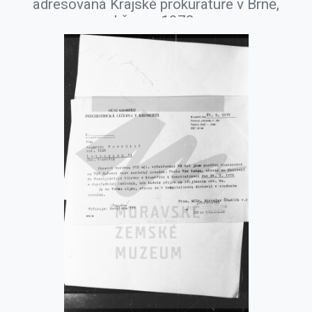
adresovaná Krajské prokuratuře v Brně,
březen 1978.