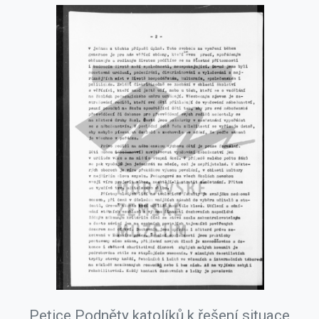
Petice Podněty katolíků k řešení situace