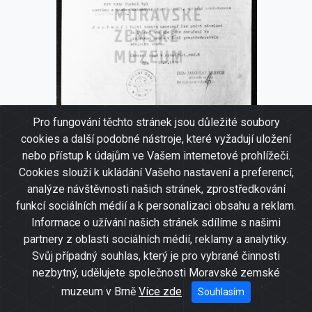
Pro fungování těchto stránek jsou důležité soubory
Usnesení o zbavení způsobilosti k
cookies a další podobné nástroje, které vyžadují uložení
právním úkonům Augustina Navrátila,
nebo přístup k údajům ve Vašem internetové prohlížeči.
srpen 1978.
Cookies slouží k ukládání Vašeho nastavení a preferencí,
analýze návštěvnosti našich stránek, zprostředkování
funkcí sociálních médií a k personalizaci obsahu a reklam.
Informace o užívání našich stránek sdílíme s našimi
partnery z oblasti sociálních médií, reklamy a analytiky.
Svůj případný souhlas, který je pro vybrané činnosti
nezbytný, udělujete společnosti Moravské zemské
muzeum v Brně
Více zde
Souhlasím