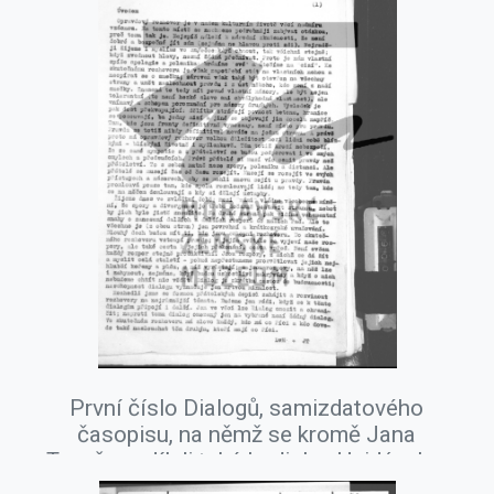
První číslo Dialogů, samizdatového
časopisu, na němž se kromě Jana
Tesaře podíleli také Ladislav Hejdánek a
Rudolf Battěk, říjen 1977