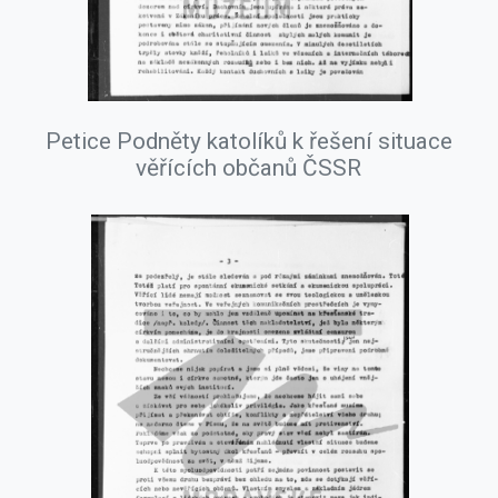
Petice Podněty katolíků k řešení situace
věřících občanů ČSSR