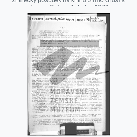
znalecký posudek na knihu Jiřího Gruši s
názvem Dotazník, leden 1979.