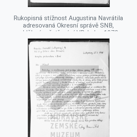
Rukopisná stížnost Augustina Navrátila
adresovaná Okresní správě SNB,
oddělení vyšetřování VB, leden 1978.