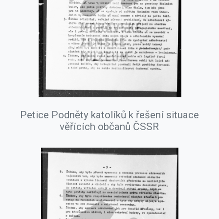
Petice Podněty katolíků k řešení situace
věřících občanů ČSSR