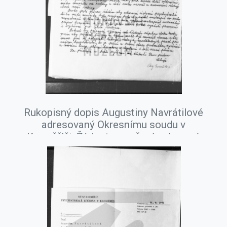
Rukopisný dopis Augustiny Navrátilové
adresovaný Okresnímu soudu v
Kroměříži. Žádost o zrušení ochranné
ústavní psychiatrické léčby jejího
manžela Augustina Navrátila, srpen
1978.