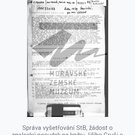
Správa vyšetřování StB, žádost o