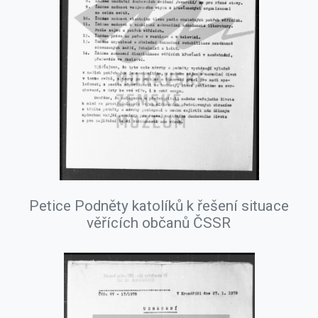
Petice Podněty katolíků k řešení situace
věřících občanů ČSSR