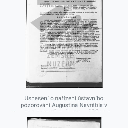
Usnesení o nařízení ústavního
pozorování Augustina Navrátila v
Psychiatrické léčebně v Kroměříži, leden
1978.