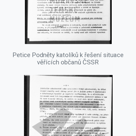
Petice Podněty katolíků k řešení situace
věřících občanů ČSSR