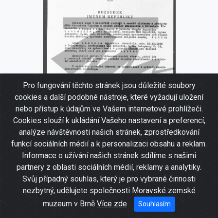
Pro fungování těchto stránek jsou důležité soubory
cookies a další podobné nástroje, které vyžadují uložení
nebo přístup k údajům ve Vašem internetové prohlížeči.
Cookies slouží k ukládání Vašeho nastavení a preferencí,
analýze návštěvnosti našich stránek, zprostředkování
funkcí sociálních médií a k personalizaci obsahu a reklam.
Informace o užívání našich stránek sdílíme s našimi
partnery z oblasti sociálních médií, reklamy a analytiky.
Svůj případný souhlas, který je pro vybrané činnosti
Rozsudek ČSSR - omezení Augustina
nezbytný, udělujete společnosti Moravské zemské
Navrátila ve způsobilosti k právním
muzeum v Brně
Více zde
Souhlasím
úkonům (podávání návrhů a podnětů