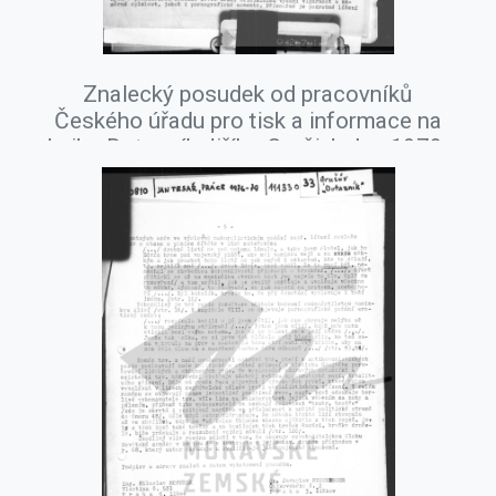
Znalecký posudek od pracovníků
Českého úřadu pro tisk a informace na
knihu Dotazník Jiřího Gruši, leden 1979.