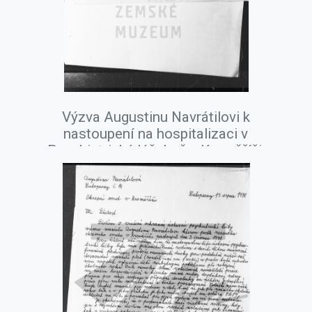
Výzva Augustinu Navrátilovi k
nastoupení na hospitalizaci v
Psychiatrické léčebně v Kroměříži,
březen 1978.