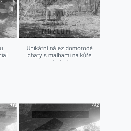
ou
Unikátní nález domorodé
ial
chaty s malbami na kůře
eukalyptu