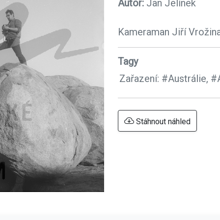
Autor:
Jan Jelínek
Kameraman Jiří Vrožin
Tagy
Zařazení:
#Austrálie,
#
Stáhnout náhled