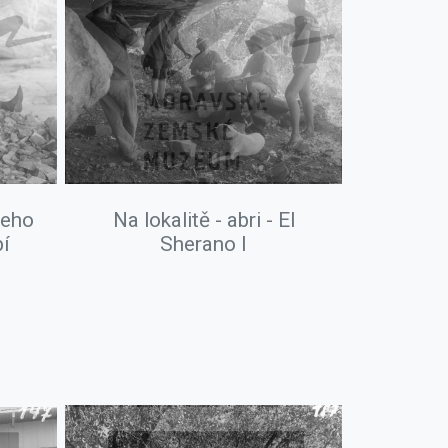
jeho
Na lokalitě - abri - El
bí
Sherano I