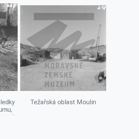
sledky
Težařská oblast Moulin
umu,
strii