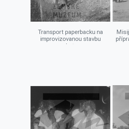
Transport paperbacku na
Misi
improvizovanou stavbu
přípr
chaty.