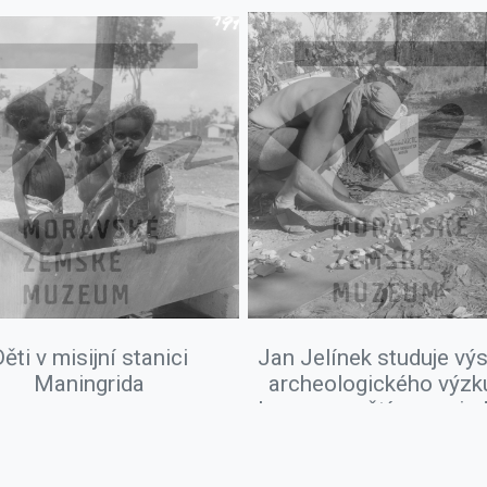
ěti v misijní stanici
Jan Jelínek studuje vý
Maningrida
archeologického výzk
kamennou štípanou indu