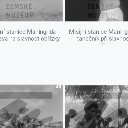
jní stanice Maningrida -
Misijní stanice Maningr
ava na slavnost obřízky
tanečník při slavnos
obřízky