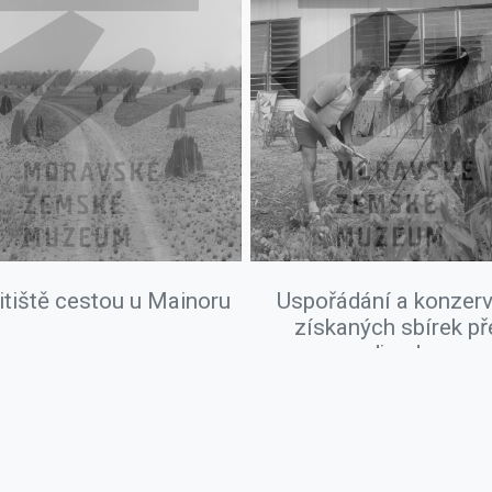
itiště cestou u Mainoru
Uspořádání a konzer
získaných sbírek př
odjezdem