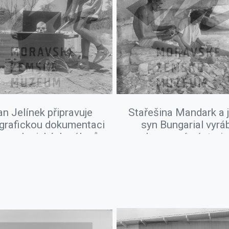
an Jelínek připravuje
Stařešina Mandark a 
grafickou dokumentaci
syn Bungarial vyrá
ropologických nálezů
kamenné nástroje