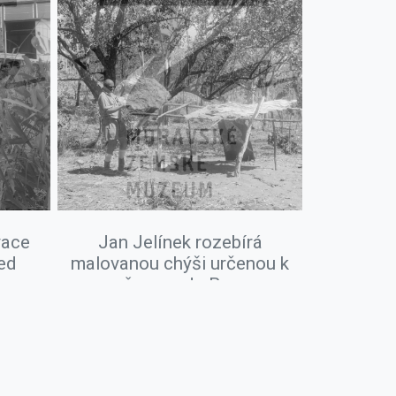
vace
Jan Jelínek rozebírá
ed
malovanou chýši určenou k
převozu do Brna