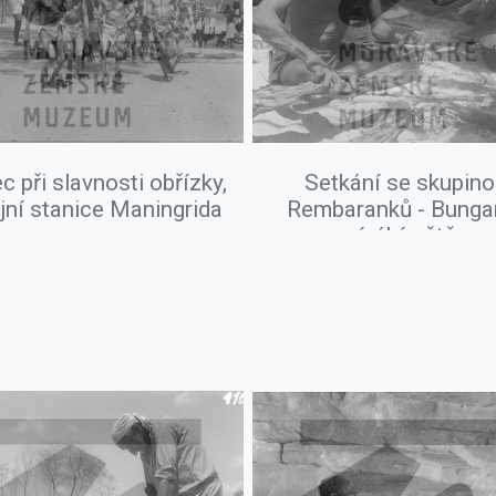
c při slavnosti obřízky,
Setkání se skupin
jní stanice Maningrida
Rembaranků - Bungar
výrábí oštěp