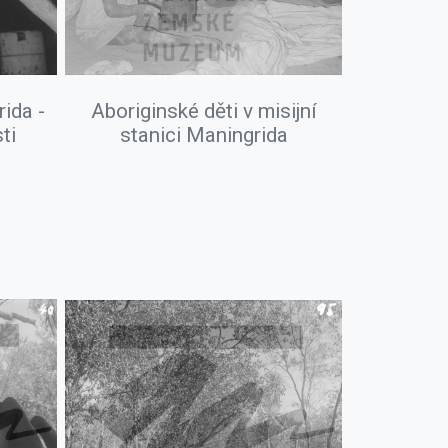
ida -
Aboriginské děti v misijní
ti
stanici Maningrida