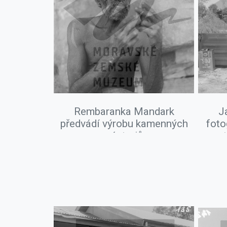
Rembaranka Mandark
J
předvádí výrobu kamenných
foto
nástrojů
ant