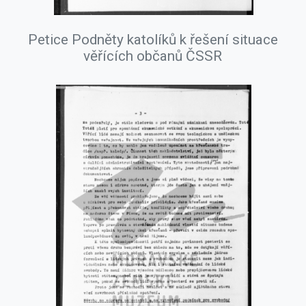
Petice Podněty katolíků k řešení situace
věřících občanů ČSSR