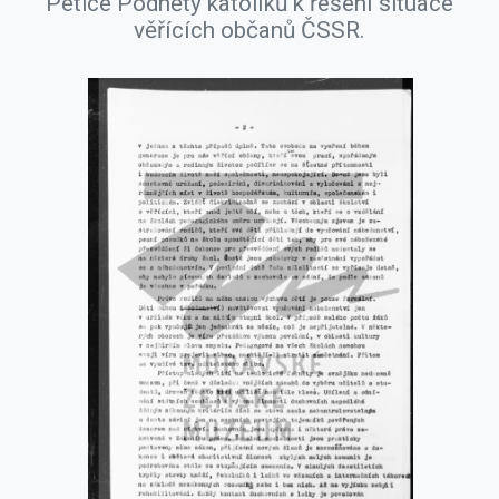
Petice Podněty katolíků k řešení situace
věřících občanů ČSSR.