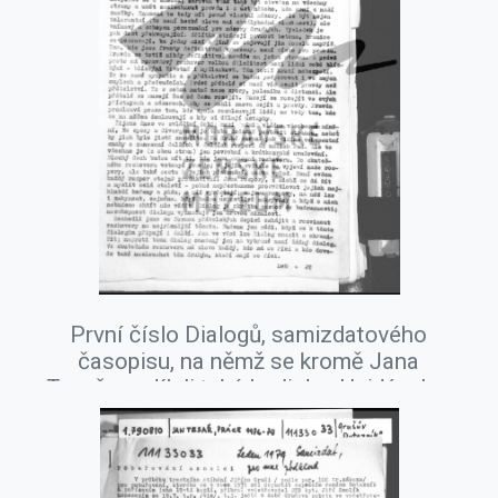
První číslo Dialogů, samizdatového
časopisu, na němž se kromě Jana
Tesaře podíleli také Ladislav Hejdánek a
Rudolf Battěk, říjen 1977