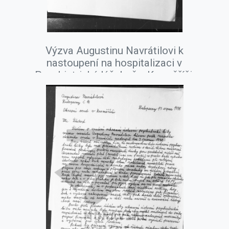
Výzva Augustinu Navrátilovi k
nastoupení na hospitalizaci v
Psychiatrické léčebně v Kroměříži,
březen 1978.