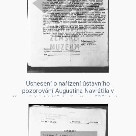
Usnesení o nařízení ústavního
pozorování Augustina Navrátila v
Psychiatrické léčebně v Kroměříži, leden
1978.