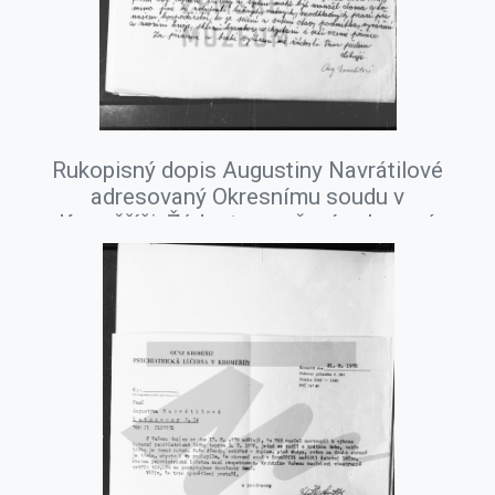
Rukopisný dopis Augustiny Navrátilové
adresovaný Okresnímu soudu v
Kroměříži. Žádost o zrušení ochranné
ústavní psychiatrické léčby jejího
manžela Augustina Navrátila, srpen
1978.