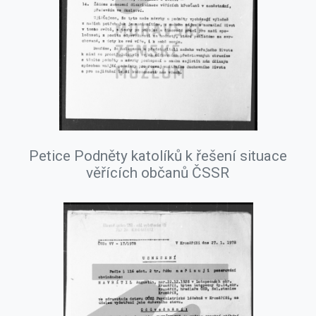
Petice Podněty katolíků k řešení situace
věřících občanů ČSSR