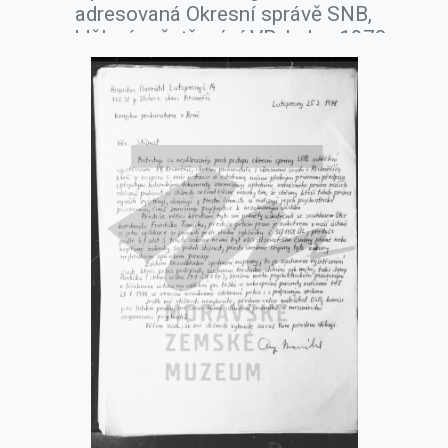
adresovaná Okresní správě SNB,
oddělení vyšetřování VB, leden 1978.