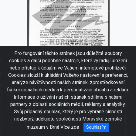
Pro fungování těchto stránek jsou důležité soubory
cookies a další podobné nástroje, které vyžadují uložení
nebo přístup k údajům ve Vašem internetové prohlížeči.
Cookies slouží k ukládání Vašeho nastavení a preferencí,
analýze návštěvnosti našich stránek, zprostředkování
funkcí sociálních médií a k personalizaci obsahu a reklam.
Rozsudek ČSSR - omezení Augustina
Informace o užívání našich stránek sdílíme s našimi
Navrátila ve způsobilosti k právním
partnery z oblasti sociálních médií, reklamy a analytiky.
úkonům (podávání návrhů a podnětů
Svůj případný souhlas, který je pro vybrané činnosti
státním orgánům a institucím a
nezbytný, udělujete společnosti Moravské zemské
samostatné jednání s nimi) pro duševní
muzeum v Brně
Více zde
Souhlasím
chorobu, jež není jen přechodná, říjen