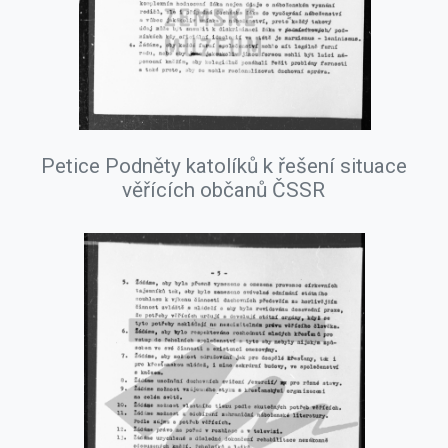
Petice Podněty katolíků k řešení situace
věřících občanů ČSSR