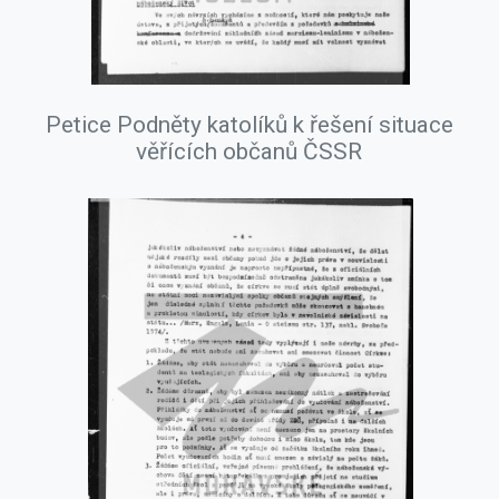
Petice Podněty katolíků k řešení situace
věřících občanů ČSSR