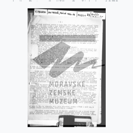
knihu Dotazník Jiřího Gruši, leden 1979.