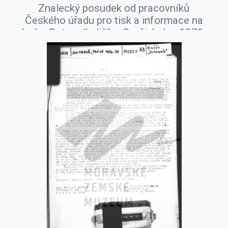
Znalecký posudek od pracovníků
Českého úřadu pro tisk a informace na
knihu Dotazník Jiřího Gruši, leden 1979.