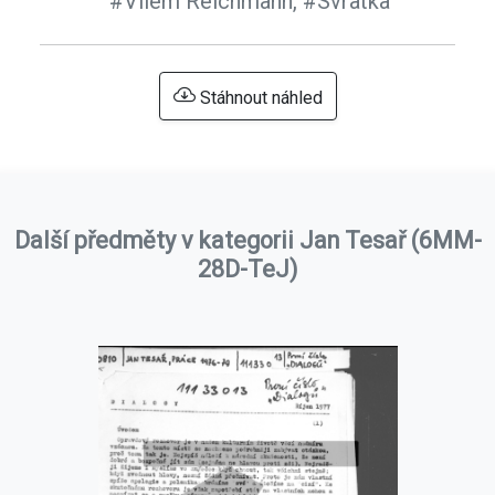
#Vilém Reichmann,
#Svratka
Stáhnout náhled
Další předměty v kategorii Jan Tesař (6MM-
28D-TeJ)