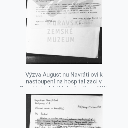
Výzva Augustinu Navrátilovi k
nastoupení na hospitalizaci v
Psychiatrické léčebně v Kroměříži,
březen 1978.