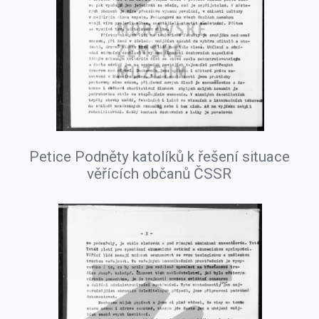
Petice Podněty katolíků k řešení situace
věřících občanů ČSSR