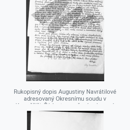
Rukopisný dopis Augustiny Navrátilové
adresovaný Okresnímu soudu v
Kroměříži. Žádost o zrušení ochranné
ústavní psychiatrické léčby jejího
manžela Augustina Navrátila, srpen
1978.