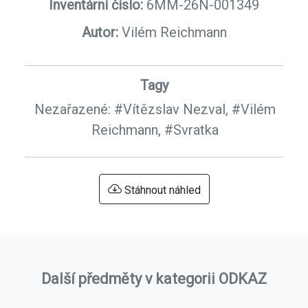
Inventární číslo:
6MM-26N-001349
Autor:
Vilém Reichmann
Tagy
Nezařazené:
#Vítězslav Nezval,
#Vilém
Reichmann,
#Svratka
Stáhnout náhled
Další předměty v kategorii ODKAZ