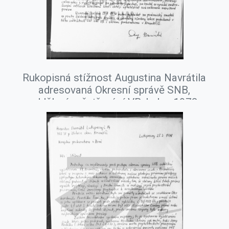
Rukopisná stížnost Augustina Navrátila
adresovaná Okresní správě SNB,
oddělení vyšetřování VB, leden 1978.