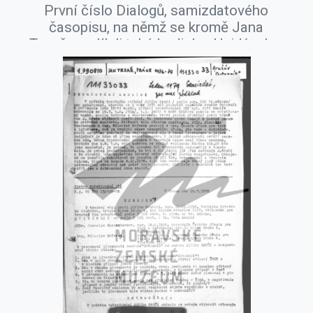
První číslo Dialogů, samizdatového
časopisu, na němž se kromě Jana
Tesaře podíleli také Ladislav Hejdánek a
Rudolf Battěk, říjen 1977