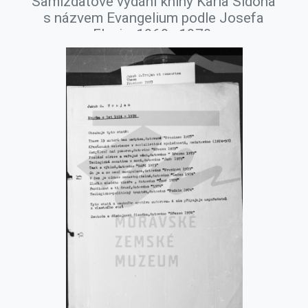
Samizdatové vydání knihy Karla Sidona
s názvem Evangelium podle Josefa
Flavia, 1969–1970.