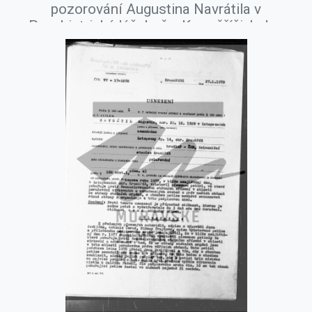
pozorování Augustina Navrátila v
Psychiatrické léčebně v Kroměříži, leden
1978.