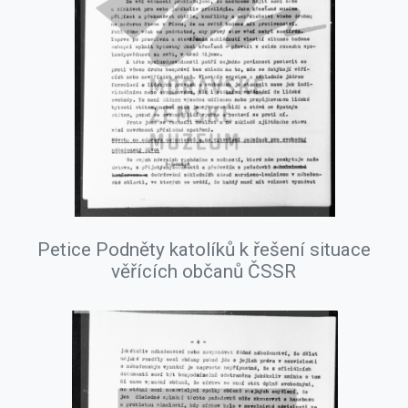
Petice Podněty katolíků k řešení situace
věřících občanů ČSSR