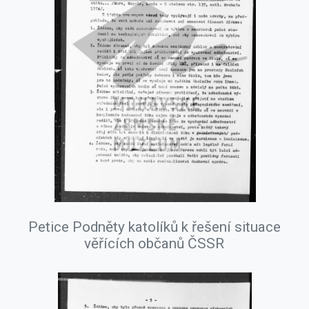
Petice Podněty katolíků k řešení situace
věřících občanů ČSSR