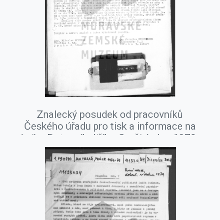
Znalecký posudek od pracovníků
Českého úřadu pro tisk a informace na
knihu Dotazník Jiřího Gruši, leden 1979.