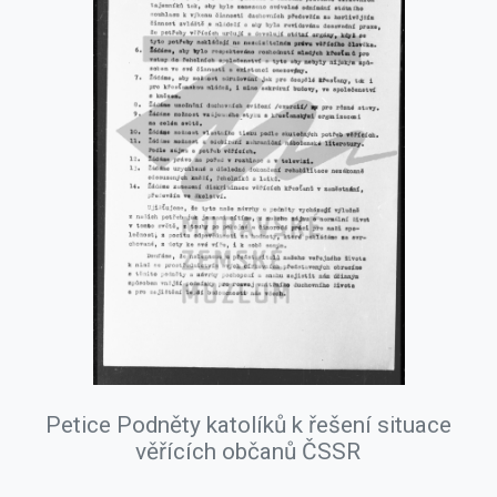
Petice Podněty katolíků k řešení situace
věřících občanů ČSSR