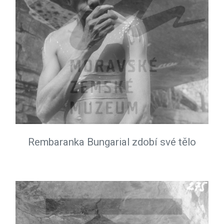
Rembaranka Bungarial zdobí své tělo