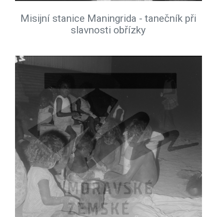
Misijní stanice Maningrida - tanečník při
slavnosti obřízky