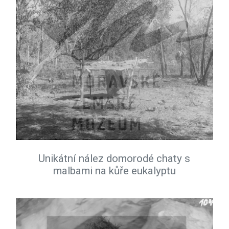
Unikátní nález domorodé chaty s
malbami na kůře eukalyptu