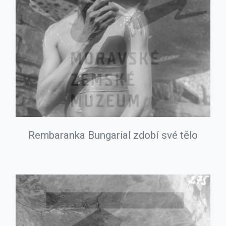
Rembaranka Bungarial zdobí své tělo