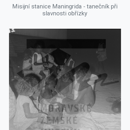
Misijní stanice Maningrida - tanečník při
slavnosti obřízky