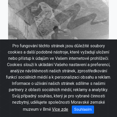
Pro fungování těchto stránek jsou důležité soubory
cookies a další podobné nástroje, které vyžadují uložení
nebo přístup k údajům ve Vašem internetové prohlížeči.
Cookies slouží k ukládání Vašeho nastavení a preferencí,
analýze návštěvnosti našich stránek, zprostředkování
funkcí sociálních médií a k personalizaci obsahu a reklam.
Informace o užívání našich stránek sdílíme s našimi
Členové expedice si nechávají vysvětlit
partnery z oblasti sociálních médií, reklamy a analytiky.
význam Mandargovy malby ducha
Svůj případný souhlas, který je pro vybrané činnosti
Burlunga
nezbytný, udělujete společnosti Moravské zemské
muzeum v Brně
Více zde
Souhlasím