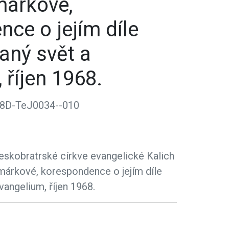
árkové,
ce o jejím díle
aný svět a
 říjen 1968.
8D-TeJ0034--010
eskobratrské církve evangelické Kalich
árkové, korespondence o jejím díle
vangelium, říjen 1968.