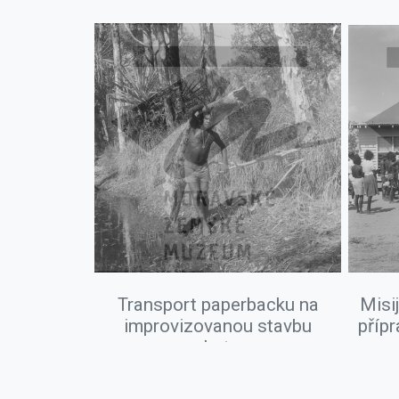
Transport paperbacku na
Misi
improvizovanou stavbu
přípr
chaty.