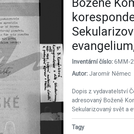
Boženě Kom
koresponden
Sekularizov
evangelium,
Inventární číslo:
6MM-2
Autor:
Jaromír Němec
Dopis z vydavatelství Č
adresovaný Boženě Kom
Sekularizovaný svět a e
Tagy