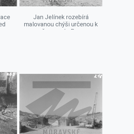
vace
Jan Jelínek rozebírá
ed
malovanou chýši určenou k
převozu do Brna