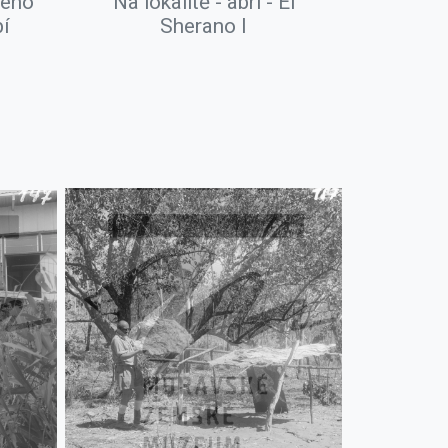
jeho
Na lokalitě - abri - El
bí
Sherano I