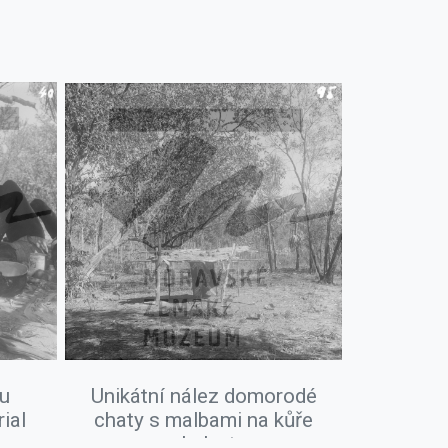
ou
Unikátní nález domorodé
ial
chaty s malbami na kůře
eukalyptu