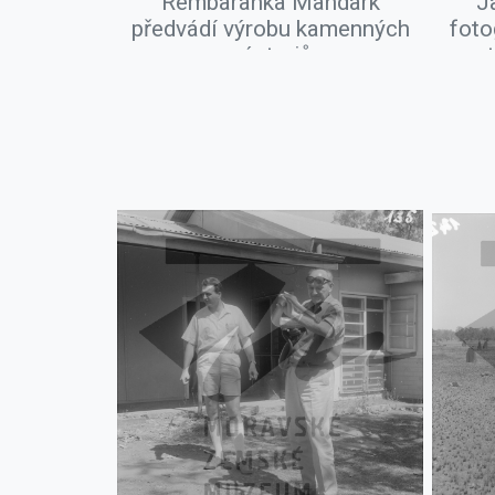
Rembaranka Mandark
J
předvádí výrobu kamenných
foto
nástrojů
ant