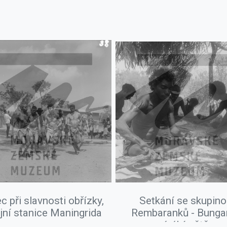
c při slavnosti obřízky,
Setkání se skupin
jní stanice Maningrida
Rembaranků - Bungar
výrábí oštěp