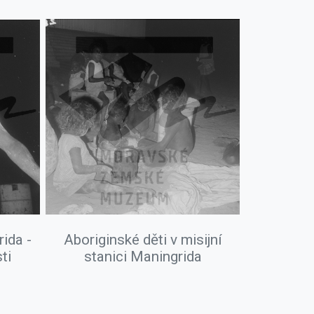
ida -
Aboriginské děti v misijní
ti
stanici Maningrida