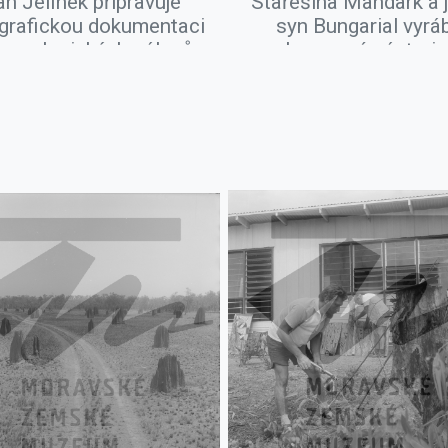
an Jelínek připravuje
Stařešina Mandark a 
grafickou dokumentaci
syn Bungarial vyrá
ropologických nálezů
kamenné nástroje