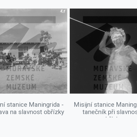
jní stanice Maningrida -
Misijní stanice Maningr
ava na slavnost obřízky
tanečník při slavnos
obřízky