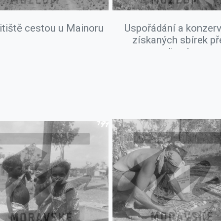
itiště cestou u Mainoru
Uspořádání a konzer
získaných sbírek př
odjezdem