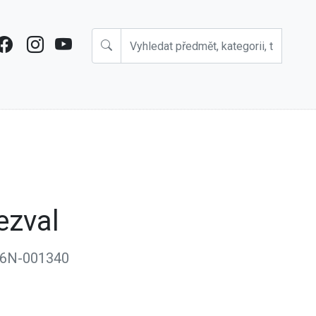
ezval
6N-001340