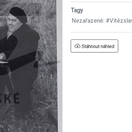
Tagy
Nezařazené:
#Vítězsla
Stáhnout náhled