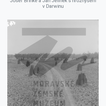
Josef Brinke a Jan Jelínek s hroznýšem
v Darwinu