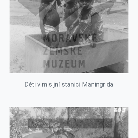
Děti v misijní stanici Maningrida