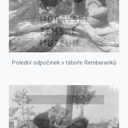
Polední odpočinek v táboře Rembaranků