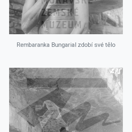
Rembaranka Bungarial zdobí své tělo