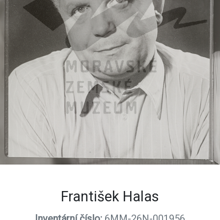
František Halas
Inventární číslo:
6MM-26N-001956