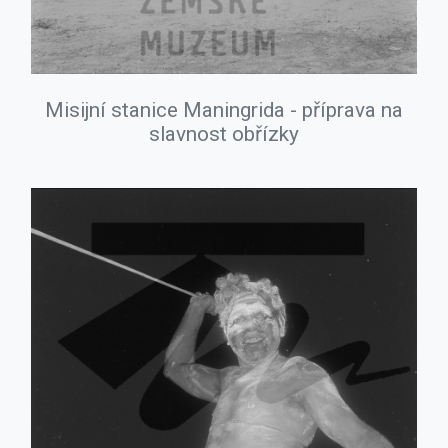
Misijní stanice Maningrida - příprava na
slavnost obřízky