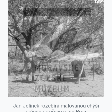
Jan Jelínek rozebírá malovanou chýši
určenou k převozu do Brna