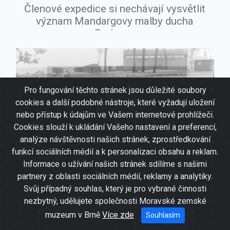
Členové expedice si nechávají vysvětlit
význam Mandargovy malby ducha
Burlunga
Pro fungování těchto stránek jsou důležité soubory
cookies a další podobné nástroje, které vyžadují uložení
nebo přístup k údajům ve Vašem internetové prohlížeči.
Cookies slouží k ukládání Vašeho nastavení a preferencí,
analýze návštěvnosti našich stránek, zprostředkování
funkcí sociálních médií a k personalizaci obsahu a reklam.
Informace o užívání našich stránek sdílíme s našimi
partnery z oblasti sociálních médií, reklamy a analytiky.
Svůj případný souhlas, který je pro vybrané činnosti
nezbytný, udělujete společnosti Moravské zemské
muzeum v Brně
Více zde
Souhlasím