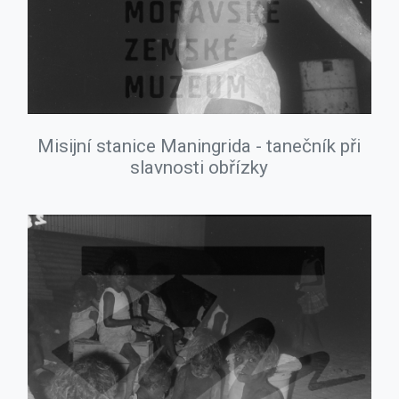
Misijní stanice Maningrida - tanečník při
slavnosti obřízky