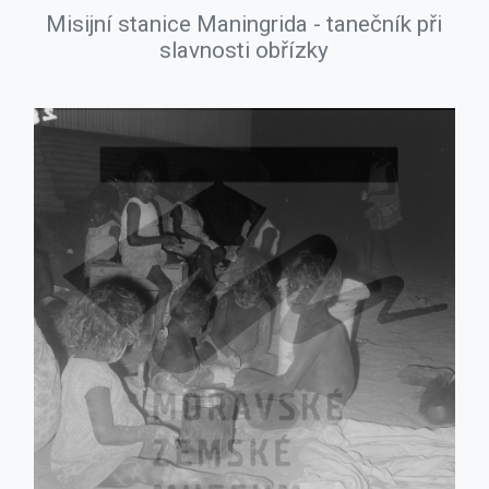
Misijní stanice Maningrida - tanečník při
slavnosti obřízky