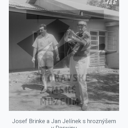
Josef Brinke a Jan Jelínek s hroznýšem
v Darwinu