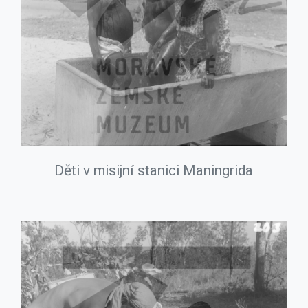
Děti v misijní stanici Maningrida