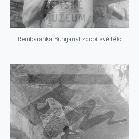
Rembaranka Bungarial zdobí své tělo