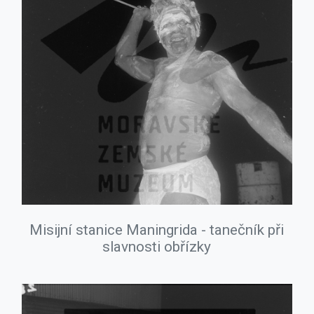
Misijní stanice Maningrida - tanečník při
slavnosti obřízky