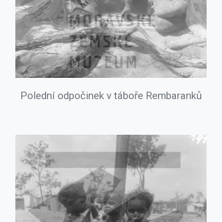
Polední odpočinek v táboře Rembaranků