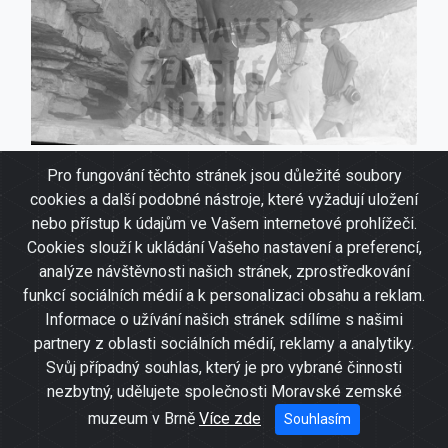
Pro fungování těchto stránek jsou důležité soubory
Členové expedice si nechávají vysvětlit
cookies a další podobné nástroje, které vyžadují uložení
význam Mandargovy malby ducha
nebo přístup k údajům ve Vašem internetové prohlížeči.
Burlunga
Cookies slouží k ukládání Vašeho nastavení a preferencí,
analýze návštěvnosti našich stránek, zprostředkování
funkcí sociálních médií a k personalizaci obsahu a reklam.
Informace o užívání našich stránek sdílíme s našimi
partnery z oblasti sociálních médií, reklamy a analytiky.
Svůj případný souhlas, který je pro vybrané činnosti
nezbytný, udělujete společnosti Moravské zemské
muzeum v Brně
Více zde
Souhlasím