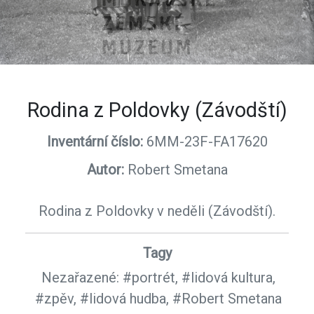
Rodina z Poldovky (Závodští)
Inventární číslo:
6MM-23F-FA17620
Autor:
Robert Smetana
Rodina z Poldovky v neděli (Závodští).
Tagy
Nezařazené:
#portrét,
#lidová kultura,
#zpěv,
#lidová hudba,
#Robert Smetana