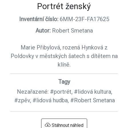
Portrét ženský
Inventární číslo:
6MM-23F-FA17625
Autor:
Robert Smetana
Marie Přibylová, rozená Hynková z
Poldovky v městských šatech s dítětem na
klíně.
Tagy
Nezařazené:
#portrét,
#lidová kultura,
#zpěv,
#lidová hudba,
#Robert Smetana
Stáhnout náhled