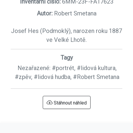
Inventární číslo:
6MM-23F-FA17623
Autor:
Robert Smetana
Josef Hes (Podmoklý), narozen roku 1887
ve Velké Lhotě.
Tagy
Nezařazené:
#portrét,
#lidová kultura,
#zpěv,
#lidová hudba,
#Robert Smetana
Stáhnout náhled