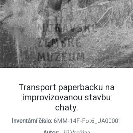
Transport paperbacku na
improvizovanou stavbu
chaty.
Inventární číslo:
6MM-14F-Fot6_JA00001
Autor:
Jiří Vrožina