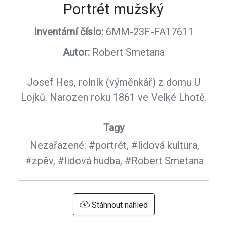
Portrét mužský
Inventární číslo:
6MM-23F-FA17611
Autor:
Robert Smetana
Josef Hes, rolník (výměnkář) z domu U
Lojků. Narozen roku 1861 ve Velké Lhotě.
Tagy
Nezařazené:
#portrét,
#lidová kultura,
#zpěv,
#lidová hudba,
#Robert Smetana
Stáhnout náhled