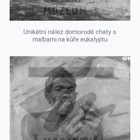
Unikátní nález domorodé chaty s
malbami na kůře eukalyptu