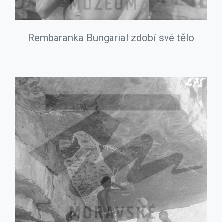
Rembaranka Bungarial zdobí své tělo