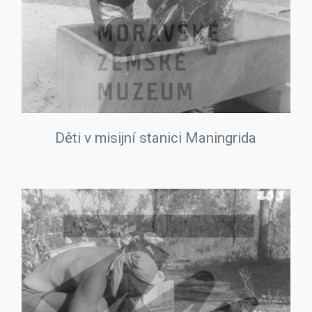
Děti v misijní stanici Maningrida