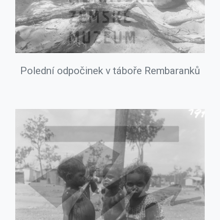
Polední odpočinek v táboře Rembaranků