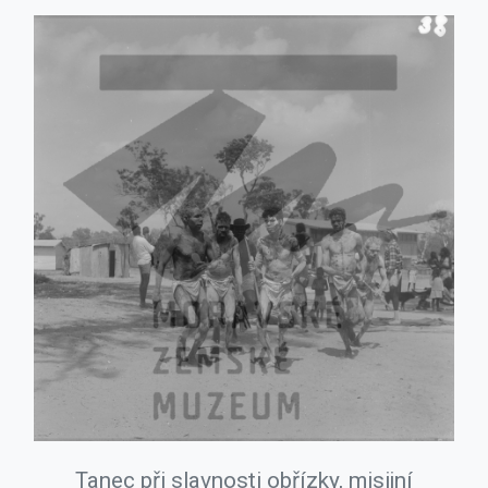
Tanec při slavnosti obřízky, misijní