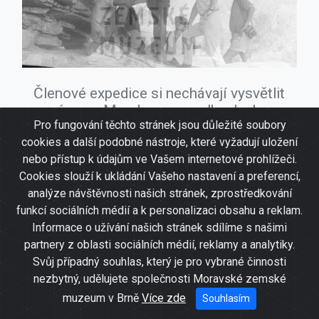
Členové expedice si nechávají vysvětlit
význam Mandargovy malby ducha
Pro fungování těchto stránek jsou důležité soubory
Burlunga
cookies a další podobné nástroje, které vyžadují uložení
nebo přístup k údajům ve Vašem internetové prohlížeči.
Cookies slouží k ukládání Vašeho nastavení a preferencí,
analýze návštěvnosti našich stránek, zprostředkování
funkcí sociálních médií a k personalizaci obsahu a reklam.
Informace o užívání našich stránek sdílíme s našimi
partnery z oblasti sociálních médií, reklamy a analytiky.
Svůj případný souhlas, který je pro vybrané činnosti
nezbytný, udělujete společnosti Moravské zemské
muzeum v Brně
Více zde
Souhlasím